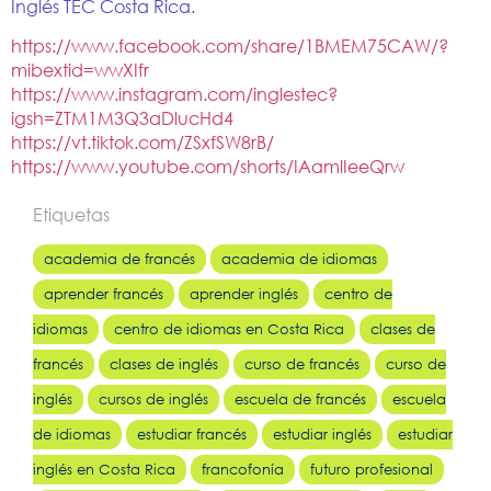
Inglés TEC Costa Rica.
https://www.facebook.com/share/1BMEM75CAW/?
mibextid=wwXIfr
https://www.instagram.com/inglestec?
igsh=ZTM1M3Q3aDlucHd4
https://vt.tiktok.com/ZSxfSW8rB/
https://www.youtube.com/shorts/IAamlIeeQrw
Etiquetas
academia de francés
academia de idiomas
aprender francés
aprender inglés
centro de
idiomas
centro de idiomas en Costa Rica
clases de
francés
clases de inglés
curso de francés
curso de
inglés
cursos de inglés
escuela de francés
escuela
de idiomas
estudiar francés
estudiar inglés
estudiar
inglés en Costa Rica
francofonía
futuro profesional