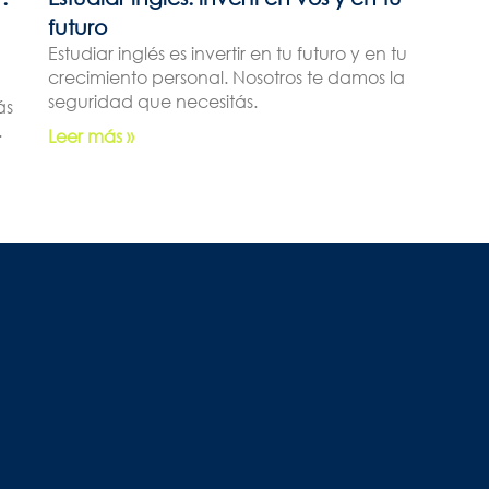
futuro
Estudiar inglés es invertir en tu futuro y en tu
crecimiento personal. Nosotros te damos la
seguridad que necesitás.
ás
.
Leer más »