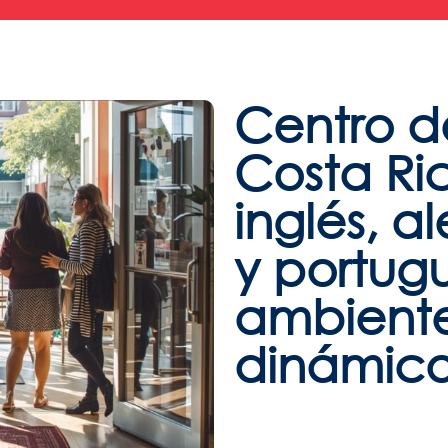
Programas
Egresados
Docentes
Nosotros
Centro d
Costa Ri
inglés, a
y portug
ambient
dinámico