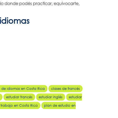
cio donde podés practicar, equivocarte,
 idiomas
o de idiomas en Costa Rica
clases de francés
estudiar francés
estudiar inglés
estudiar
 trabajo en Costa Rica
plan de estudio en