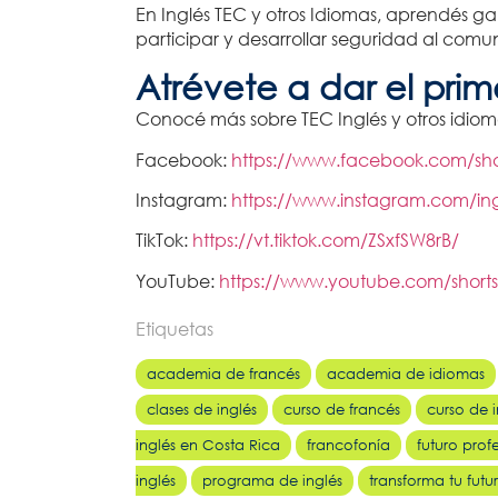
En Inglés TEC y otros Idiomas, aprendés 
participar y desarrollar seguridad al comun
Atrévete a dar el pri
Conocé más sobre TEC Inglés y otros idiom
Facebook:
https://www.facebook.com/s
Instagram:
https://www.instagram.com/i
TikTok:
https://vt.tiktok.com/ZSxfSW8rB/
YouTube:
https://www.youtube.com/shor
Etiquetas
academia de francés
academia de idiomas
clases de inglés
curso de francés
curso de i
inglés en Costa Rica
francofonía
futuro prof
inglés
programa de inglés
transforma tu futu