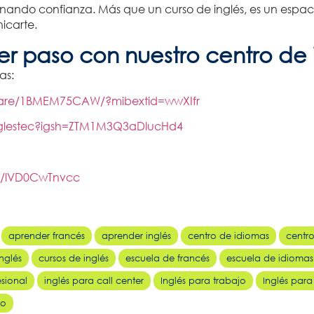
ganando confianza.
Más que un curso de inglés, es un espa
icarte.
mer paso con nuestro centro de
as:
hare/1BMEM75CAW/?mibextid=wwXIfr
nglestec?igsh=ZTM1M3Q3aDlucHd4
ts/lVD0CwTnvcc
aprender francés
aprender inglés
centro de idiomas
centr
nglés
cursos de inglés
escuela de francés
escuela de idiomas
esional
inglés para call center
Inglés para trabajo
Inglés para
ro