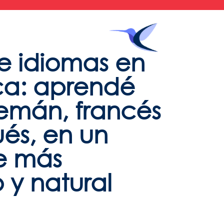
Blog
Contacto
e idiomas en
ca: aprendé
lemán, francés
ués, en un
e más
 y natural